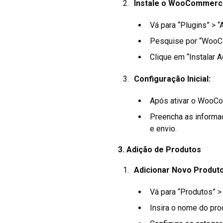
Instale o WooCommerc
Vá para “Plugins” > “
Pesquise por “Woo
Clique em “Instalar A
Configuração Inicial:
Após ativar o WooCom
Preencha as informa
e envio.
3.
Adição de Produtos
Adicionar Novo Produto
Vá para “Produtos” > 
Insira o nome do pro