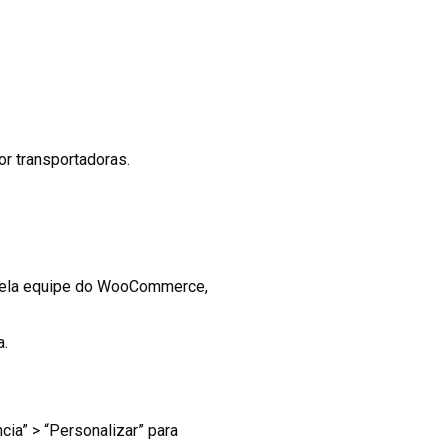
or transportadoras.
pela equipe do WooCommerce,
a.
ncia” > “Personalizar” para