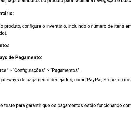
as, tags e atributos do produto para facilitar a navegação e busc
tário:
 produto, configure o inventário, incluindo o número de itens 
do).
ntos
ays de Pagamento:
e” > “Configurações” > “Pagamentos”.
s gateways de pagamento desejados, como PayPal, Stripe, ou mé
e teste para garantir que os pagamentos estão funcionando cor