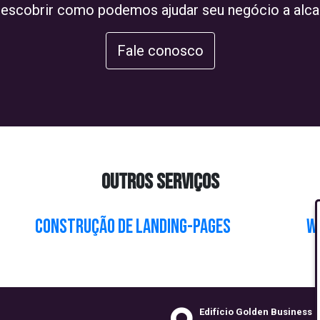
descobrir como podemos ajudar seu negócio a alca
Fale conosco
OUTROS SERVIÇOS
Construção de Landing-pages
W
Edifício Golden Business